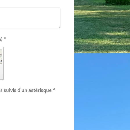
Captcha (code anti-spam) *
ps suivis d'un astérisque
*